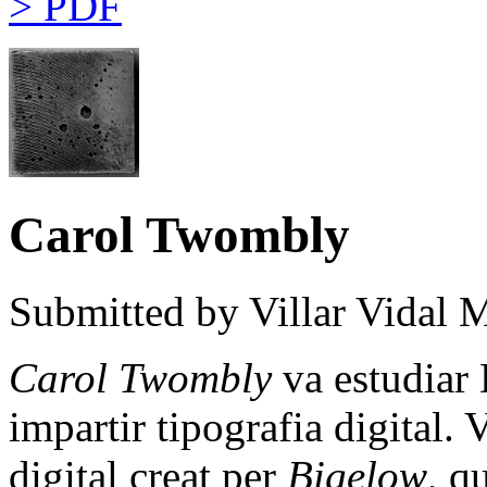
> PDF
Carol Twombly
Submitted by
Villar Vidal 
Carol Twombly
va estudiar
impartir tipografia digital.
digital creat per
Bigelow
, q