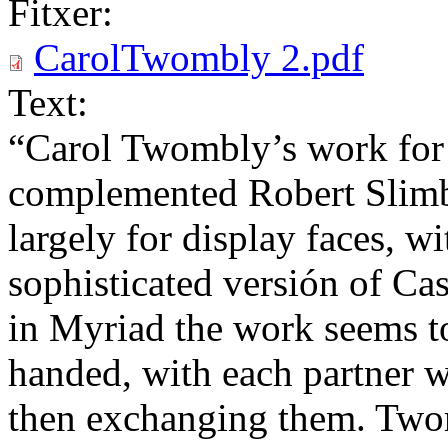
Fitxer:
CarolTwombly 2.pdf
Text:
“Carol Twombly’s work for
complemented Robert Slimb
largely for display faces, w
sophisticated versión of Ca
in Myriad the work seems to
handed, with each partner 
then exchanging them. Two