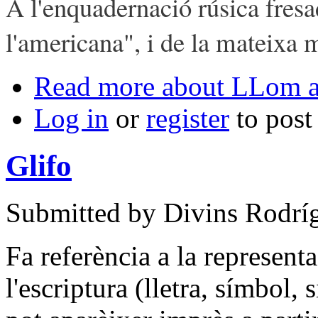
A l'enquadernació rúsica fres
l'americana", i de la mateixa
Read more
about LLom a 
Log in
or
register
to pos
Glifo
Submitted by
Divins Rodríg
Fa referència a la represent
l'escriptura (lletra, símbol, s