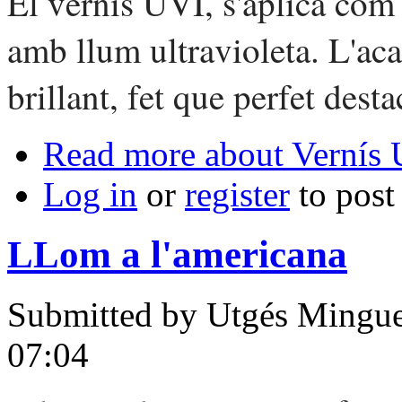
El vernís UVI, s'aplica com 
amb llum ultravioleta. L'aca
brillant, fet que perfet dest
Read more
about Vernís
Log in
or
register
to pos
LLom a l'americana
Submitted by
Utgés Mingue
07:04