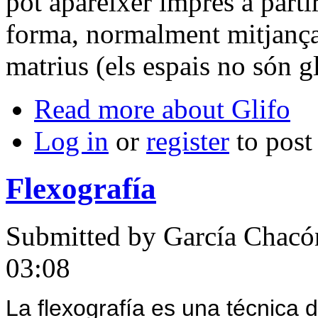
pot aparèixer imprès a partir
forma, normalment mitjançan
matrius (els espais no són gl
Read more
about Glifo
Log in
or
register
to pos
Flexografía
Submitted by
García Chacó
03:08
La flexografía es una técnica d