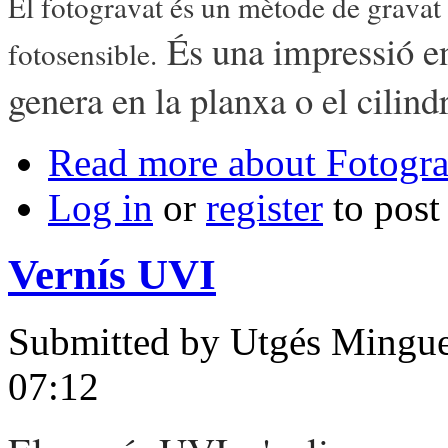
El fotogravat és un mètode de gravat 
És una impressió en
fotosensible.
genera en la planxa o el cilindr
Read more
about Fotogra
Log in
or
register
to pos
Vernís UVI
Submitted by
Utgés Mingue
07:12