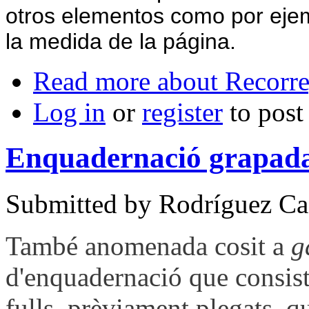
otros elementos como por ejem
la medida de la página.
Read more
about Recorre
Log in
or
register
to pos
Enquadernació grapada 
Submitted by
Rodríguez Cas
També anomenada cosit a
g
d'enquadernació que consist
fulls, prèviament plegats, 