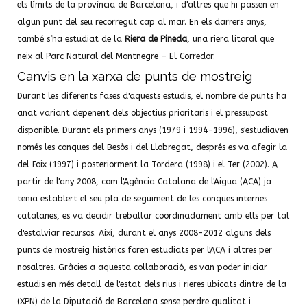
els límits de la província de Barcelona, i d'altres que hi passen en
algun punt del seu recorregut cap al mar. En els darrers anys,
també s’ha estudiat de la
Riera de Pineda
, una riera litoral que
neix al Parc Natural del Montnegre – El Corredor.
Canvis en la xarxa de punts de mostreig
Durant les diferents fases d'aquests estudis, el nombre de punts ha
anat variant depenent dels objectius prioritaris i el pressupost
disponible. Durant els primers anys (1979 i 1994-1996), s'estudiaven
només les conques del Besòs i del Llobregat, després es va afegir la
del Foix (1997) i posteriorment la Tordera (1998) i el Ter (2002). A
partir de l'any 2008, com l'Agència Catalana de l'Aigua (ACA) ja
tenia establert el seu pla de seguiment de les conques internes
catalanes, es va decidir treballar coordinadament amb ells per tal
d'estalviar recursos. Així, durant el anys 2008-2012 alguns dels
punts de mostreig històrics foren estudiats per l'ACA i altres per
nosaltres. Gràcies a aquesta col·laboració, es van poder iniciar
estudis en més detall de l'estat dels rius i rieres ubicats dintre de la
(XPN) de la Diputació de Barcelona sense perdre qualitat i