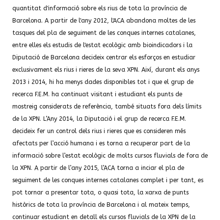
quantitat d'informació sobre els rius de tota la província de
Barcelona. A partir de l'any 2012, l'ACA abandona moltes de les
tasques del pla de seguiment de les conques internes catalanes,
entre elles els estudis de l'estat ecològic amb bioindicadors i la
Diputació de Barcelona decideix centrar els esforços en estudiar
exclusivament els rius i rieres de la seva XPN. Així, durant els anys
2013 i 2014, hi ha menys dades disponibles tot i que el grup de
recerca F.E.M. ha continuat visitant i estudiant els punts de
mostreig considerats de referència, també situats fora dels límits
de la XPN. L’Any 2014, la Diputació i el grup de recerca F.E.M.
decideix fer un control dels rius i rieres que es consideren més
afectats per l’acció humana i es torna a recuperar part de la
informació sobre l’estat ecològic de molts cursos fluvials de fora de
la XPN. A partir de l’any 2015, l’ACA torna a inciar el pla de
seguiment de les conques internes catalanes complet i per tant, es
pot tornar a presentar tota, o quasi tota, la xarxa de punts
històrics de tota la província de Barcelona i al mateix temps,
continuar estudiant en detall els cursos fluvials de la XPN de la