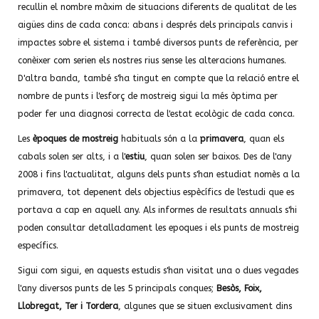
recullin el nombre màxim de situacions diferents de qualitat de les
aigües dins de cada conca: abans i després dels principals canvis i
impactes sobre el sistema i també diversos punts de referència, per
conèixer com serien els nostres rius sense les alteracions humanes.
D'altra banda, també s'ha tingut en compte que la relació entre el
nombre de punts i l'esforç de mostreig sigui la més òptima per
poder fer una diagnosi correcta de l'estat ecològic de cada conca.
Les
èpoques de mostreig
habituals són a la
primavera
, quan els
cabals solen ser alts, i a l'
estiu
, quan solen ser baixos. Des de l'any
2008 i fins l'actualitat, alguns dels punts s'han estudiat nomès a la
primavera, tot depenent dels objectius espècífics de l'estudi que es
portava a cap en aquell any. Als informes de resultats annuals s'hi
poden consultar detalladament les epoques i els punts de mostreig
específics.
Sigui com sigui, en aquests estudis s'han visitat una o dues vegades
l'any diversos punts de les 5 principals conques;
Besòs, Foix,
Llobregat, Ter i Tordera
, algunes que se situen exclusivament dins