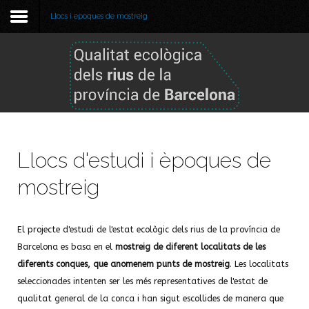
Llocs i epoques de mostreig
Benvinguda
Metodologia
Informe 2025
Llocs d'estudi i èpoques de
Informe 2024
mostreig
Informes anteriors
GBIF
El projecte d'estudi de l'estat ecològic dels rius de la província de
Barcelona es basa en el
mostreig de diferent localitats de les
Visor de dades
diferents conques, que anomenem punts de mostreig
. Les localitats
seleccionades intenten ser les més representatives de l'estat de
qualitat general de la conca i han sigut escollides de manera que