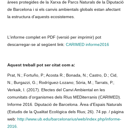
àrees protegides de la Xarxa de Parcs Naturals de la Diputació
de Barcelona i si els canvis ambientals globals estan afectant
la estructura d'aquests ecosistemes.
L'informe complet en PDF (versió per imprimir) pot
descarregar-se al següent link:
CARIMED informe2016
Aquest treball pot ser citat com a:
Prat, N.; Fortuño, P.; Acosta R.; Bonada, N.; Castro, D.; Cid,
N.; Burgazzi, G.; Rodríguez-Lozano; Sória, M.; Tarrats, P.;
Verkaik, I. (2017). Efectes del Canvi Ambiental en les
comunitats d’organismes dels RIus MEDiterranis (CARIMED).
Informe 2016. Diputació de Barcelona. Àrea d'Espais Naturals
(Estudis de la Qualitat Ecològica dels Rius; 26). 74 pp. / página
web:
http://www.ub.edu/barcelonarius/web/index.php/informe-
2016.