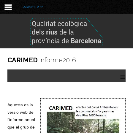
CARIMED 2016
Benvinguda
Metodologia
Informe 2025
CARIMED
Informe2016
Informe 2024
≡
Informes anteriors
GBIF
Aquesta es la
Visor de dades
versió web de
l'informe anual
que el grup de