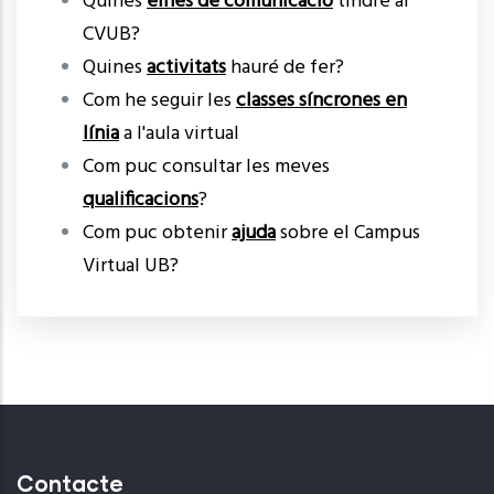
Quines
eines de comunicació
tindré al
CVUB?
Quines
activitats
hauré de fer?
Com he seguir les
classes síncrones en
línia
a l'aula virtual
Com puc consultar les meves
qualificacions
?
Com puc obtenir
ajuda
sobre el Campus
Virtual UB?
Contacte