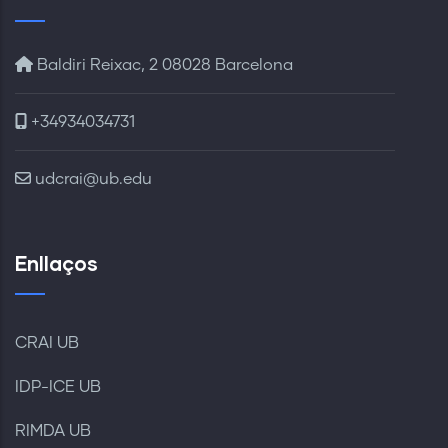
Baldiri Reixac, 2 08028 Barcelona
+34934034731
udcrai@ub.edu
Enllaços
CRAI UB
IDP-ICE UB
RIMDA UB