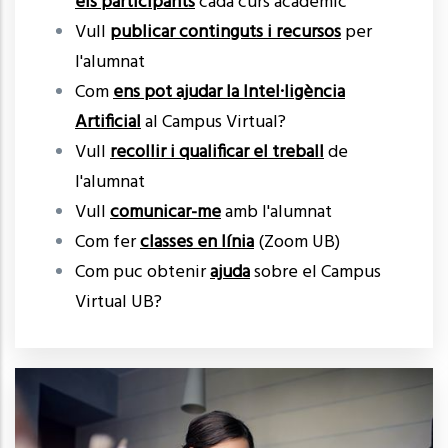
els participants
cada curs acadèmic
Vull
publicar continguts i recursos
per
l'alumnat
Com
ens pot ajudar la Intel·ligència
Artificial
al Campus Virtual?
Vull
recollir i qualificar el treball
de
l'alumnat
Vull
comunicar-me
amb l'alumnat
Com fer
classes en línia
(Zoom UB)
Com puc obtenir
ajuda
sobre el Campus
Virtual UB?