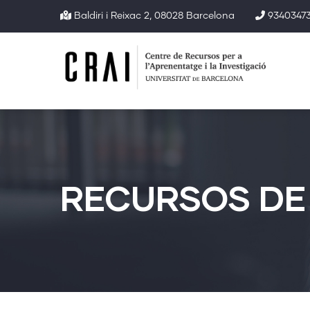
Vés
Baldiri i Reixac 2, 08028 Barcelona
93403473
al
contingut
RECURSOS DE