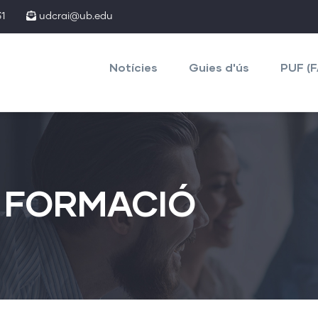
1
udcrai@ub.edu
Main
navigation
Notícies
Guies d'ús
PUF (
 FORMACIÓ