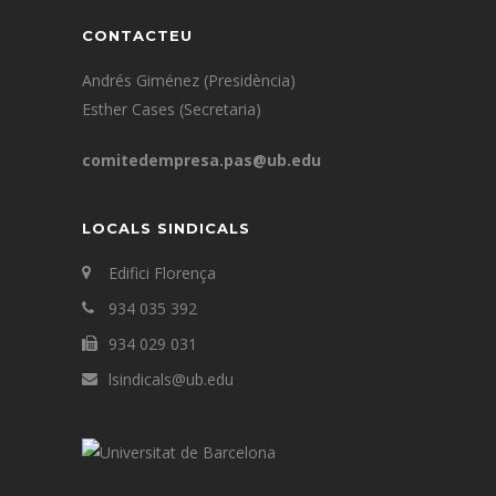
CONTACTEU
Andrés Giménez (Presidència)
Esther Cases (Secretaria)
comitedempresa.pas@ub.edu
LOCALS SINDICALS
Edifici Florença
934 035 392
934 029 031
lsindicals@ub.edu