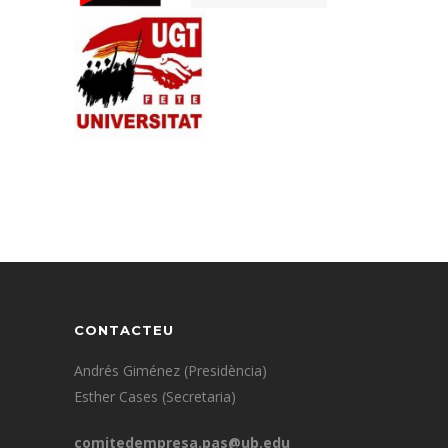
CONTACTEU
Andrés Giménez (Presidència)
Esther Cases (Secretaria)
comitedempresa.pas@ub.edu