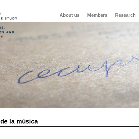
Main
About us
Members
Research
navigation
 de la música