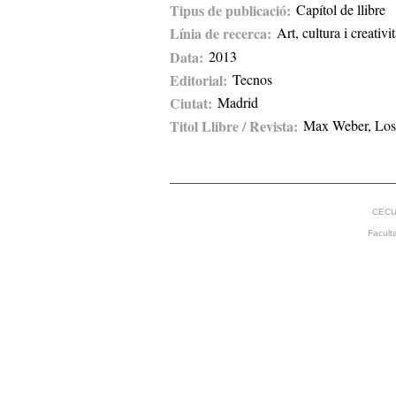
Tipus de publicació
Capítol de llibre
Línia de recerca
Art, cultura i creativit
Data
2013
Editorial
Tecnos
Ciutat
Madrid
Titol Llibre / Revista
Max Weber, Los 
CECU
Facult