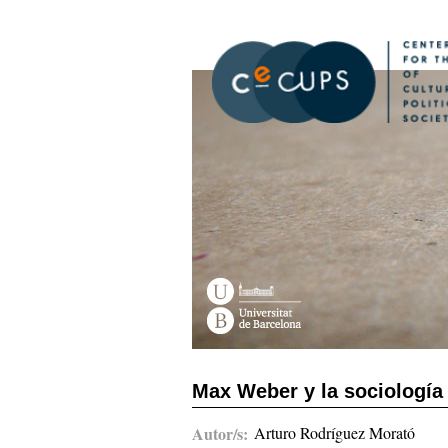
Skip
to
main
content
Max Weber y la sociología
Autor/s
Arturo Rodríguez Morató