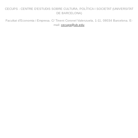
CECUPS - CENTRE D’ESTUDIS SOBRE CULTURA, POLÍTICA I SOCIETAT (UNIVERSITAT
DE BARCELONA)
Facultat d’Economia i Empresa. C/ Tinent Coronel Valenzuela, 1-11, 08034 Barcelona. E-
mail:
cecups@ub.edu