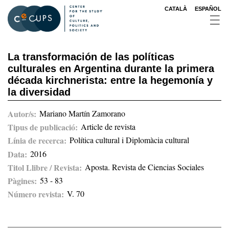
Skip
CATALÀ
ESPAÑOL
to
main
content
La transformación de las políticas
culturales en Argentina durante la primera
década kirchnerista: entre la hegemonía y
la diversidad
Autor/s
Mariano Martín Zamorano
Tipus de publicació
Article de revista
Línia de recerca
Política cultural i Diplomàcia cultural
Data
2016
Titol Llibre / Revista
Aposta. Revista de Ciencias Sociales
Pàgines
53 - 83
Número revista
V. 70