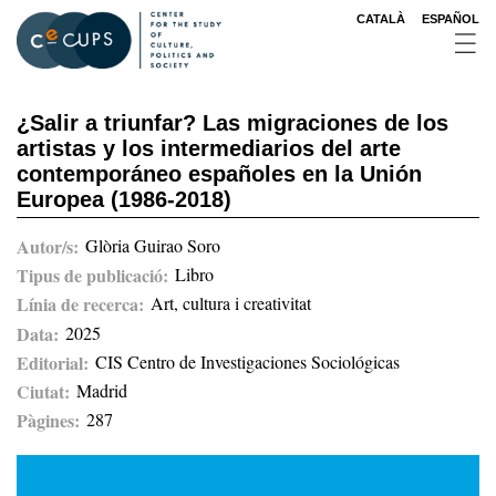
Skip
CATALÀ
ESPAÑOL
to
main
content
¿Salir a triunfar? Las migraciones de los
artistas y los intermediarios del arte
contemporáneo españoles en la Unión
Europea (1986-2018)
Autor/s
Glòria Guirao Soro
Tipus de publicació
Libro
Línia de recerca
Art, cultura i creativitat
Data
2025
Editorial
CIS Centro de Investigaciones Sociológicas
Ciutat
Madrid
Pàgines
287