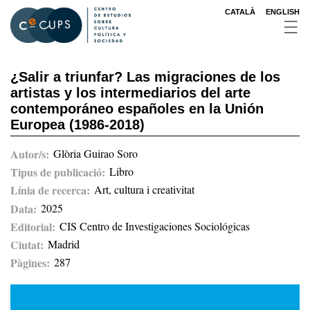
Pasar
CATALÀ
ENGLISH
al
contenido
principal
¿Salir a triunfar? Las migraciones de los
artistas y los intermediarios del arte
contemporáneo españoles en la Unión
Europea (1986-2018)
Autor/s
Glòria Guirao Soro
Tipus de publicació
Libro
Línia de recerca
Art, cultura i creativitat
Data
2025
Editorial
CIS Centro de Investigaciones Sociológicas
Ciutat
Madrid
Pàgines
287