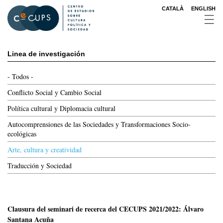
Pasar
CATALÀ
ENGLISH
al
contenido
principal
Main
Linea de investigación
menu
2nd
- Todos -
level
Conflicto Social y Cambio Social
Política cultural y Diplomacia cultural
Autocomprensiones de las Sociedades y Transformaciones Socio-
ecológicas
Arte, cultura y creatividad
Traducción y Sociedad
Clausura del seminari de recerca del CECUPS 2021/2022: Álvaro
Santana Acuña