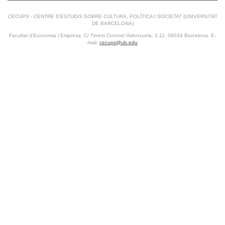
CECUPS - CENTRE D’ESTUDIS SOBRE CULTURA, POLÍTICA I SOCIETAT (UNIVERSITAT
DE BARCELONA)
Facultat d’Economia i Empresa. C/ Tinent Coronel Valenzuela, 1-11, 08034 Barcelona. E-
mail:
cecups@ub.edu