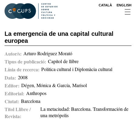
Pasar
CATALÀ
ENGLISH
al
contenido
principal
La emergencia de una capital cultural
europea
Autor/s
Arturo Rodríguez Morató
Tipus de publicació
Capítol de llibre
Línia de recerca
Política cultural i Diplomàcia cultural
Data
2008
Editor
Dégen, Mónica & García, Marisol
Editorial
Anthropos
Ciutat
Barcelona
Titol Llibre /
La metaciudad: Barcelona. Transformación de
una metrópolis
Revista