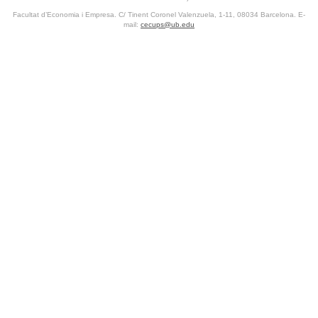
Facultat d’Economia i Empresa. C/ Tinent Coronel Valenzuela, 1-11, 08034 Barcelona. E-
mail:
cecups@ub.edu