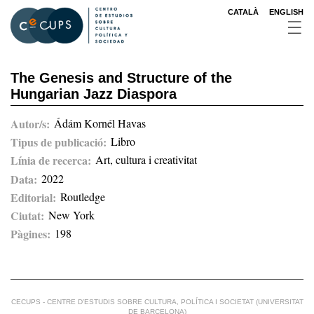
Pasar
CATALÀ
ENGLISH
al
contenido
principal
The Genesis and Structure of the
Hungarian Jazz Diaspora
Autor/s
Ádám Kornél Havas
Tipus de publicació
Libro
Línia de recerca
Art, cultura i creativitat
Data
2022
Editorial
Routledge
Ciutat
New York
Pàgines
198
CECUPS - CENTRE D’ESTUDIS SOBRE CULTURA, POLÍTICA I SOCIETAT (UNIVERSITAT
DE BARCELONA)