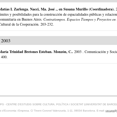
Matías I. Zarlenga
.
Nacci, Ma. José ., en Susana Murillo (Coordinadora).
límites y posibilidades para la construcción de espacialidades públicas y relacion
comunitaria en Buenos Aires.
Contratiempos. Espacios Tiempos y Proyectos en 
Cultural de la Cooperación.
203-232.
2003
María Trinidad Bretones Esteban
.
Monzón, C..
2003
.
Comunicación y Soci
- 400.
PS - CENTRE D’ESTUDIS SOBRE CULTURA, POLÍTICA I SOCIETAT (UNIVERSITAT DE BARCE
at d’Economia i Empresa. C/ Tinent Coronel Valenzuela, 1-11, 08034 Barcelona. E-mail:
cecups@