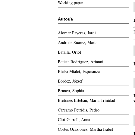
Working paper
Autor/a
Alomar Payeras, Jordi
Andrade Suárez, María
Batalla, Oriol
Batista Rodríguez, Arianni
Bielsa Mialet, Esperanza
Böröcz, József
Branco, Sophia
Bretones Esteban, María Trinidad
Cárcamo Petridis, Pedro
Clot-Garrell, Anna
Cortés Ocazionez, Martha Isabel