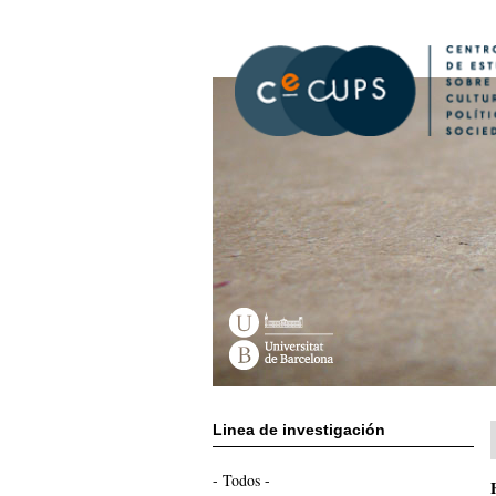
Pasar
al
contenido
principal
Linea de investigación
- Todos -