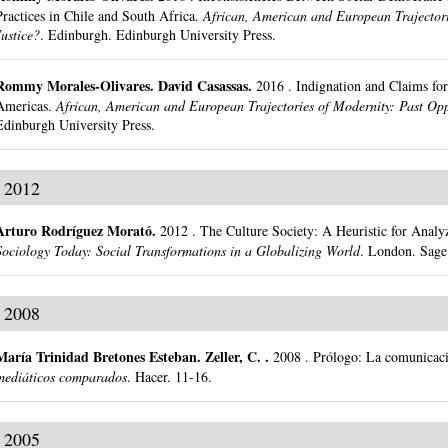
Practices in Chile and South Africa.
African, American and European Trajectori
Justice?
.
Edinburgh.
Edinburgh University Press.
Rommy Morales-Olivares
.
David Casassas.
2016
.
Indignation and Claims fo
Americas.
African, American and European Trajectories of Modernity: Past Opp
Edinburgh University Press.
2012
Arturo Rodríguez Morató
.
2012
.
The Culture Society: A Heuristic for Analy
Sociology Today: Social Transformations in a Globalizing World
.
London.
Sage
2008
María Trinidad Bretones Esteban
.
Zeller, C. .
2008
.
Prólogo: La comunicaci
mediáticos comparados
.
Hacer.
11-16.
2005