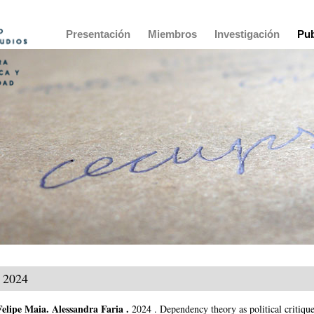
Main
Presentación
Miembros
Investigación
Pub
navigation
2024
Felipe Maia
.
Alessandra Faria .
2024
.
Dependency theory as political critiqu