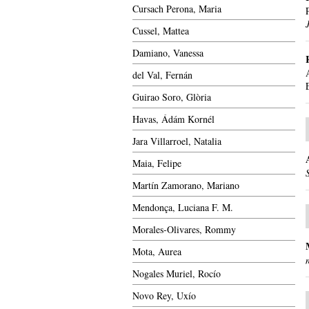
Cursach Perona, Maria
Cussel, Mattea
Damiano, Vanessa
del Val, Fernán
Guirao Soro, Glòria
Havas, Ádám Kornél
Jara Villarroel, Natalia
Maia, Felipe
Martín Zamorano, Mariano
Mendonça, Luciana F. M.
Morales-Olivares, Rommy
Mota, Aurea
Nogales Muriel, Rocío
Novo Rey, Uxío