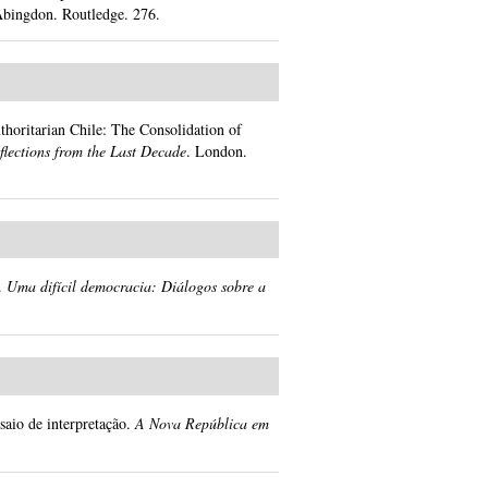
Abingdon.
Routledge.
276.
uthoritarian Chile: The Consolidation of
flections from the Last Decade
.
London.
.
Uma difícil democracia: Diálogos sobre a
aio de interpretação.
A Nova República em