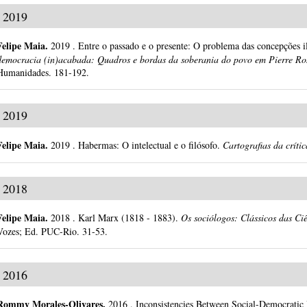
2019
Felipe Maia
.
2019
.
Entre o passado e o presente: O problema das concepções il
democracia (in)acabada: Quadros e bordas da soberania do povo em Pierre Ro
Humanidades.
181-192.
2019
Felipe Maia
.
2019
.
Habermas: O intelectual e o filósofo.
Cartografias da crític
2018
Felipe Maia
.
2018
.
Karl Marx (1818 - 1883).
Os sociólogos: Clássicos das Ciê
Vozes; Ed. PUC-Rio.
31-53.
2016
Rommy Morales-Olivares
.
2016
.
Inconsistencies Between Social-Democratic D