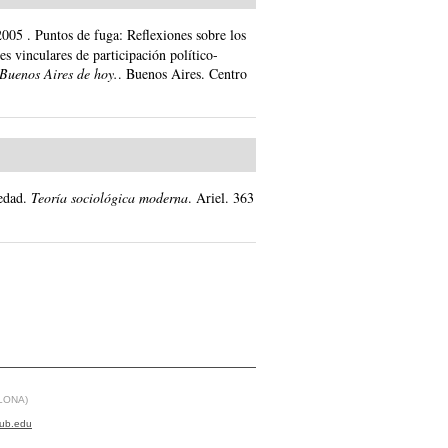
2005
.
Puntos de fuga: Reflexiones sobre los
es vinculares de participación político-
Buenos Aires de hoy.
.
Buenos Aires.
Centro
edad.
Teoría sociológica moderna
.
Ariel.
363
LONA)
ub.edu