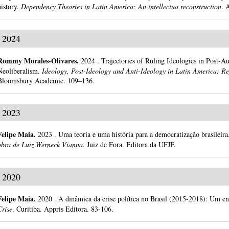
history.
Dependency Theories in Latin America: An intellectua reconstruction
.
2024
Rommy Morales-Olivares
.
2024
.
Trajectories of Ruling Ideologies in Post-A
Neoliberalism.
Ideology, Post-Ideology and Anti-Ideology in Latin America: Re
Bloomsbury Academic.
109–136.
2023
Felipe Maia
.
2023
.
Uma teoria e uma história para a democratização brasileira
obra de Luiz Werneck Vianna
.
Juiz de Fora.
Editora da UFJF.
2020
Felipe Maia
.
2020
.
A dinâmica da crise política no Brasil (2015-2018): Um ens
Crise
.
Curitiba.
Appris Editora.
83-106.