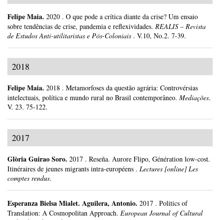
Felipe Maia
.
2020
.
O que pode a crítica diante da crise? Um ensaio
sobre tendências de crise, pandemia e reflexividades.
REALIS – Revista
de Estudos Anti-utilitaristas e Pós-Coloniais
.
V.10, No.2.
7-39.
2018
Felipe Maia
.
2018
.
Metamorfoses da questão agrária: Controvérsias
intelectuais, política e mundo rural no Brasil contemporâneo.
Mediações
.
V. 23.
75-122.
2017
Glòria Guirao Soro
.
2017
.
Reseña. Aurore Flipo, Génération low-cost.
Itinéraires de jeunes migrants intra-européens .
Lectures [online] Les
comptes rendus
.
Esperanza Bielsa Mialet
.
Aguilera, Antonio.
2017
.
Politics of
Translation: A Cosmopolitan Approach.
European Journal of Cultural