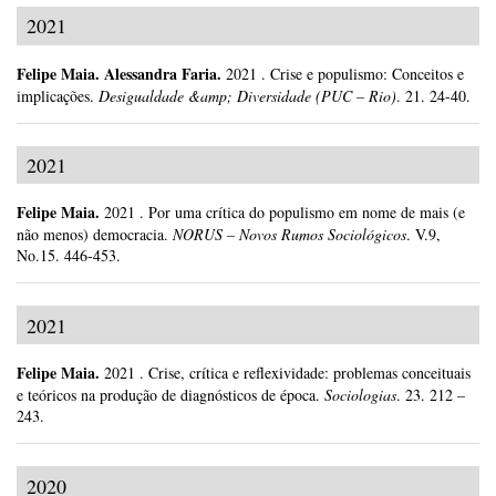
2021
Felipe Maia
.
Alessandra Faria.
2021
.
Crise e populismo: Conceitos e
implicações.
Desigualdade &amp; Diversidade (PUC – Rio)
.
21.
24-40.
2021
Felipe Maia
.
2021
.
Por uma crítica do populismo em nome de mais (e
não menos) democracia.
NORUS – Novos Rumos Sociológicos
.
V.9,
No.15.
446-453.
2021
Felipe Maia
.
2021
.
Crise, crítica e reflexividade: problemas conceituais
e teóricos na produção de diagnósticos de época.
Sociologias
.
23.
212 –
243.
2020