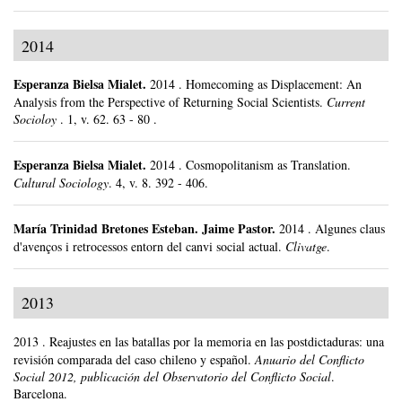
2014
Esperanza Bielsa Mialet
.
2014
.
Homecoming as Displacement: An
Analysis from the Perspective of Returning Social Scientists.
Current
Socioloy
.
1, v. 62.
63 - 80 .
Esperanza Bielsa Mialet
.
2014
.
Cosmopolitanism as Translation.
Cultural Sociology
.
4, v. 8.
392 - 406.
María Trinidad Bretones Esteban
.
Jaime Pastor.
2014
.
Algunes claus
d'avenços i retrocessos entorn del canvi social actual.
Clivatge
.
2013
2013
.
Reajustes en las batallas por la memoria en las postdictaduras: una
revisión comparada del caso chileno y español.
Anuario del Conflicto
Social 2012, publicación del Observatorio del Conflicto Social
.
Barcelona.