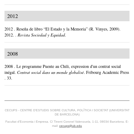
2012
2012
.
Reseña de libro “El Estado y la Memoria” (R. Vinyes, 2009).
2012. .
Revista Sociedad y Equidad
.
2008
2008
.
Le programme Puente au Chili, expression d'un contrat social
inégal.
Contrat social dans un monde globalisé
.
Fribourg Academic Press
.
33.
CECUPS - CENTRE D’ESTUDIS SOBRE CULTURA, POLÍTICA I SOCIETAT (UNIVERSITAT
DE BARCELONA)
Facultat d’Economia i Empresa. C/ Tinent Coronel Valenzuela, 1-11, 08034 Barcelona. E-
mail:
cecups@ub.edu