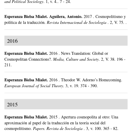
and Political Sociology
.
1, v. 4..
7 - 24.
Esperanza Bielsa Mialet
.
Aguilera, Antonio.
2017
.
Cosmopolitismo y
política de la traducción.
Revista Internacional de Sociología
.
2, V. 75. .
2016
Esperanza Bielsa Mialet
.
2016
.
News Translation: Global or
Cosmopolitan Connections?.
Media, Culture and Society
.
2, V. 38.
196 -
211.
Esperanza Bielsa Mialet
.
2016
.
Theodor W. Adorno’s Homecoming.
European Journal of Social Theory
.
3, v. 19.
374 - 390.
2015
Esperanza Bielsa Mialet
.
2015
.
Apertura cosmopolita al otro: Una
aproximación al papel de la traducción en la teoría social del
cosmopolitismo.
Papers. Revista de Sociología
.
3, v. 100.
365 - 82.