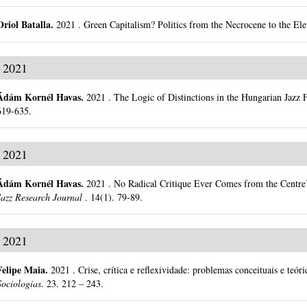
Oriol Batalla
.
2021
.
Green Capitalism? Politics from the Necrocene to the El
2021
Ádám Kornél Havas
.
2021
.
The Logic of Distinctions in the Hungarian Jazz 
619-635.
2021
Ádám Kornél Havas
.
2021
.
No Radical Critique Ever Comes from the Centre’
Jazz Research Journal
.
14(1).
79-89.
2021
Felipe Maia
.
2021
.
Crise, crítica e reflexividade: problemas conceituais e teó
Sociologias
.
23.
212 – 243.