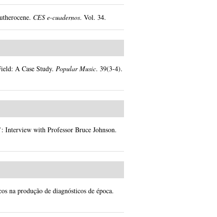
eutherocene.
CES e-cuadernos
.
Vol. 34.
Field: A Case Study.
Popular Music
.
39(3-4).
: Interview with Professor Bruce Johnson.
ricos na produção de diagnósticos de época.