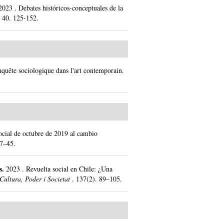
2023
.
Debates históricos-conceptuales de la
.
40.
125-152.
quête sociologique dans l'art contemporain.
social de octubre de 2019 al cambio
7–45.
s.
2023
.
Revuelta social en Chile: ¿Una
Cultura, Poder i Societat
.
137(2).
89–105.