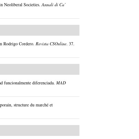
in Neoliberal Societies.
Annali di Ca’
om Rodrigo Cordero.
Revista CSOnline
.
37.
ad funcionalmente diferenciada.
MAD
orain, structure du marché et