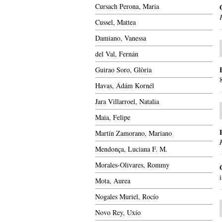
Cursach Perona, Maria
Cussel, Mattea
Damiano, Vanessa
del Val, Fernán
Guirao Soro, Glòria
Havas, Ádám Kornél
Jara Villarroel, Natalia
Maia, Felipe
Martín Zamorano, Mariano
Mendonça, Luciana F. M.
Morales-Olivares, Rommy
Mota, Aurea
Nogales Muriel, Rocío
Novo Rey, Uxío