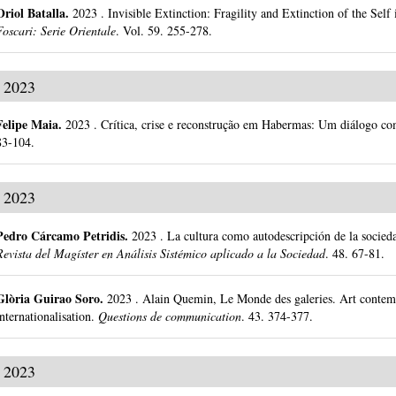
Oriol Batalla
.
2023
.
Invisible Extinction: Fragility and Extinction of the Self 
Foscari: Serie Orientale
.
Vol. 59.
255-278.
2023
Felipe Maia
.
2023
.
Crítica, crise e reconstrução em Habermas: Um diálogo c
83-104.
2023
Pedro Cárcamo Petridis
.
2023
.
La cultura como autodescripción de la socied
Revista del Magíster en Análisis Sistémico aplicado a la Sociedad
.
48.
67-81.
Glòria Guirao Soro
.
2023
.
Alain Quemin, Le Monde des galeries. Art contemp
internationalisation.
Questions de communication
.
43.
374-377.
2023