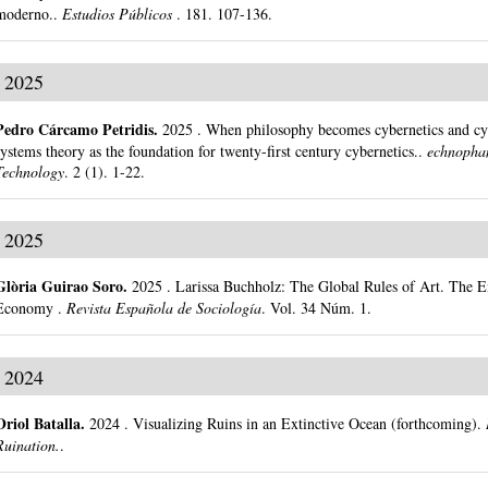
moderno..
Estudios Públicos
.
181.
107-136.
2025
Pedro Cárcamo Petridis
.
2025
.
When philosophy becomes cybernetics and cy
systems theory as the foundation for twenty-first century cybernetics..
echnophan
Technology
.
2 (1).
1-22.
2025
Glòria Guirao Soro
.
2025
.
Larissa Buchholz: The Global Rules of Art. The E
Economy .
Revista Española de Sociología
.
Vol. 34 Núm. 1.
2024
Oriol Batalla
.
2024
.
Visualizing Ruins in an Extinctive Ocean (forthcoming).
Ruination.
.