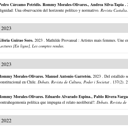
Pedro Cárcamo Petridis
.
Rommy Morales-Olivares., Andrea Silva-Tapia .
dignidad: Una observación del horizonte político y normativo.
Revista Castalia
2023
Glòria Guirao Soro
.
2023
.
Mathilde Provansal : Artistes mais femmes. Une en
Lectures [En ligne], Les comptes rendus
.
2023
Rommy Morales-Olivares
.
Manuel Antonio Garretón.
2023
.
Del estallido 
constitucional en Chile.
Debats. Revista de Cultura, Poder i Societat
.
137(2).
2
Rommy Morales-Olivares
.
Eduardo Alvarado Espina., Pablo Rivera-Varga
contrahegemonía política que impugna el relato neoliberal?.
Debats. Revista de 
2022