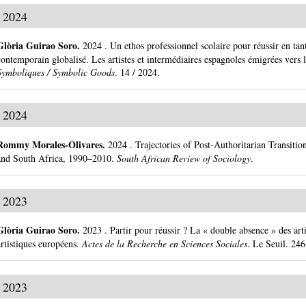
2024
Glòria Guirao Soro
.
2024
.
Un ethos professionnel scolaire pour réussir en ta
contemporain globalisé. Les artistes et intermédiaires espagnoles émigrées vers l
Symboliques / Symbolic Goods
.
14 / 2024.
2024
Rommy Morales-Olivares
.
2024
.
Trajectories of Post-Authoritarian Transitio
and South Africa, 1990–2010.
South African Review of Sociology
.
2023
Glòria Guirao Soro
.
2023
.
Partir pour réussir ? La « double absence » des art
artistiques européens.
Actes de la Recherche en Sciences Sociales
.
Le Seuil.
246
2023