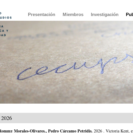
Main
Presentación
Miembros
Investigación
Pub
navigation
2026
Rommy Morales-Olivares
.,
Pedro Cárcamo Petridis
.
2026
.
Victoria Kent, 