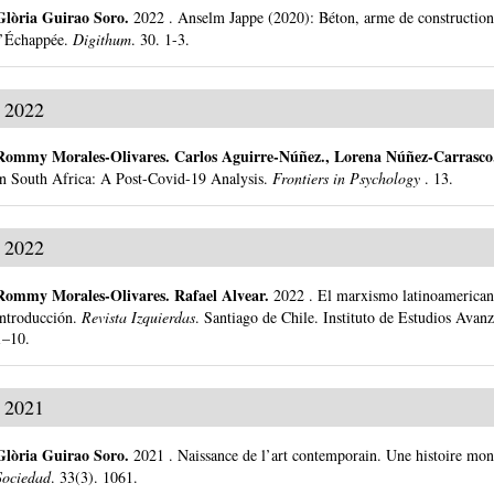
Glòria Guirao Soro
.
2022
.
Anselm Jappe (2020): Béton, arme de construction
l’Échappée.
Digithum
.
30.
1-3.
2022
Rommy Morales-Olivares
.
Carlos Aguirre-Núñez., Lorena Núñez-Carrasc
in South Africa: A Post-Covid-19 Analysis.
Frontiers in Psychology
.
13.
2022
Rommy Morales-Olivares
.
Rafael Alvear.
2022
.
El marxismo latinoamericano
introducción.
Revista Izquierdas
.
Santiago de Chile.
Instituto de Estudios Avan
1–10.
2021
Glòria Guirao Soro
.
2021
.
Naissance de l’art contemporain. Une histoire mo
Sociedad
.
33(3).
1061.