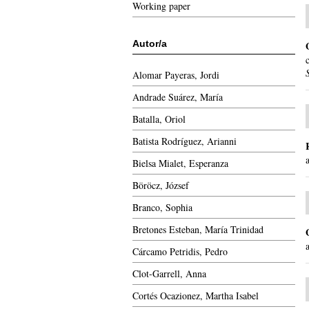
Working paper
Autor/a
Alomar Payeras, Jordi
Andrade Suárez, María
Batalla, Oriol
Batista Rodríguez, Arianni
Bielsa Mialet, Esperanza
Böröcz, József
Branco, Sophia
Bretones Esteban, María Trinidad
Cárcamo Petridis, Pedro
Clot-Garrell, Anna
Cortés Ocazionez, Martha Isabel