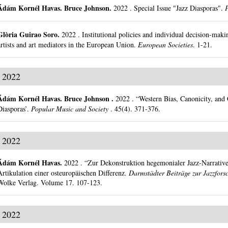
Ádám Kornél Havas
.
Bruce Johnson.
2022
.
Special Issue "Jazz Diasporas".
Glòria Guirao Soro
.
2022
.
Institutional policies and individual decision-makin
artists and art mediators in the European Union.
European Societies
.
1-21.
2022
Ádám Kornél Havas
.
Bruce Johnson .
2022
.
“Western Bias, Canonicity, and 
Diasporas’.
Popular Music and Society
.
45(4).
371-376.
2022
Ádám Kornél Havas
.
2022
.
“Zur Dekonstruktion hegemonialer Jazz-Narrativ
Artikulation einer osteuropäischen Differenz.
Darmstädter Beiträge zur Jazzfo
Wolke Verlag.
Volume 17.
107-123.
2022