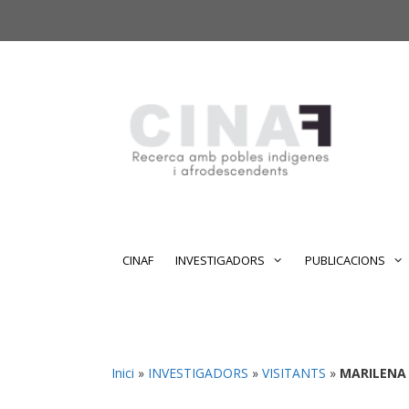
Vés
Vés
al
al
contingut
contingut
CINAF
INVESTIGADORS
PUBLICACIONS
Inici
»
INVESTIGADORS
»
VISITANTS
»
MARILENA 