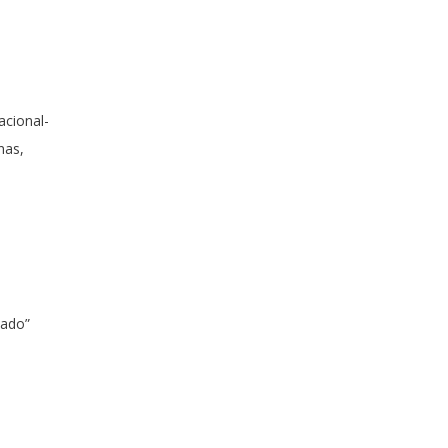
acional-
nas,
dado”