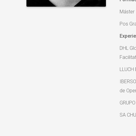
Máster 
Pos Gra
Experie
DHL Gl
Facilit
LLUCH 
IBERSO
de Oper
GRUPO 
SA CHU