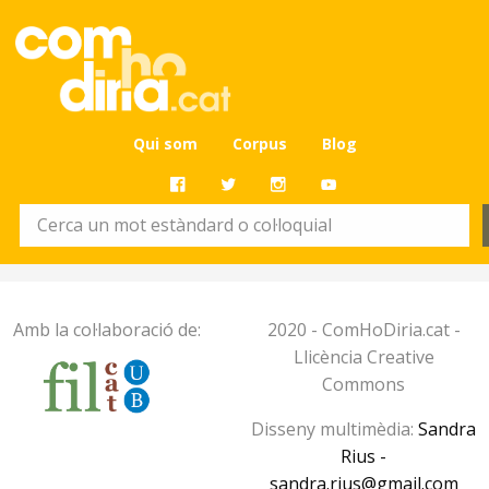
Qui som
Corpus
Blog
Amb la col·laboració de:
2020 - ComHoDiria.cat -
Llicència Creative
Commons
Disseny multimèdia:
Sandra
Rius -
sandra.rius@gmail.com