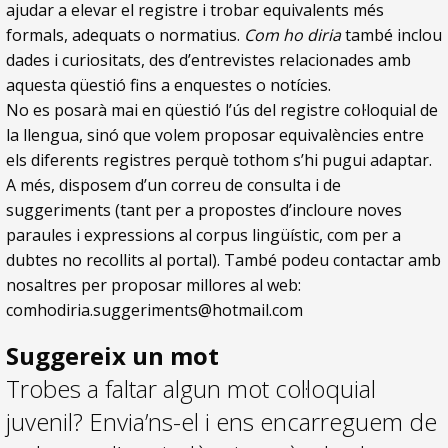
ajudar a elevar el registre i trobar equivalents més
formals, adequats o normatius.
Com ho diria
també inclou
dades i curiositats, des d’entrevistes relacionades amb
aquesta qüestió fins a enquestes o notícies.
No es posarà mai en qüestió l’ús del registre col·loquial de
la llengua, sinó que volem proposar equivalències entre
els diferents registres perquè tothom s’hi pugui adaptar.
A més, disposem d’un correu de consulta i de
suggeriments (tant per a propostes d’incloure noves
paraules i expressions al corpus lingüístic, com per a
dubtes no recollits al portal). També podeu contactar amb
nosaltres per proposar millores al web:
comhodiria.suggeriments@hotmail.com
Suggereix un mot
Trobes a faltar algun mot col·loquial
juvenil? Envia’ns-el i ens encarreguem de