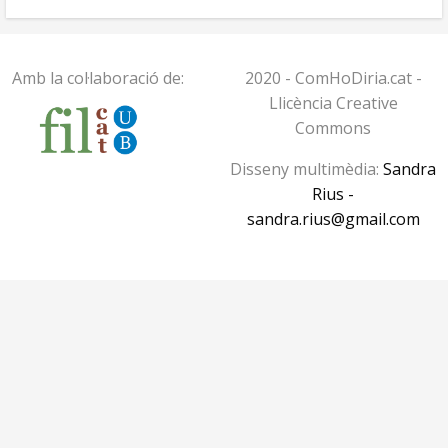
Amb la col·laboració de:
2020 - ComHoDiria.cat -
Llicència Creative
Commons
Disseny multimèdia:
Sandra
Rius -
sandra.rius@gmail.com