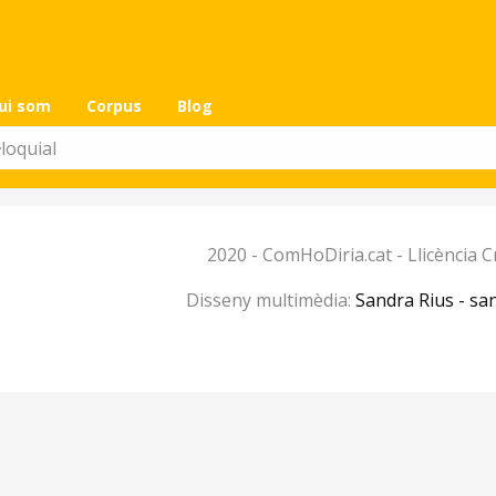
ui som
Corpus
Blog
2020 - ComHoDiria.cat - Llicència
Disseny multimèdia:
Sandra Rius - sa