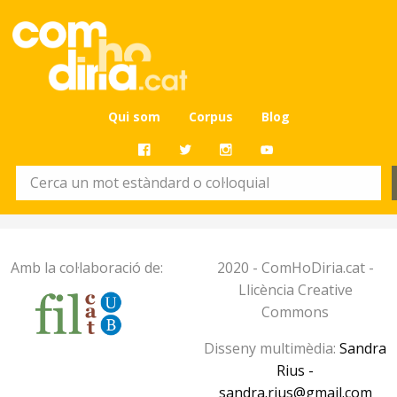
Qui som
Corpus
Blog
Amb la col·laboració de:
2020 - ComHoDiria.cat -
Llicència Creative
Commons
Disseny multimèdia:
Sandra
Rius -
sandra.rius@gmail.com