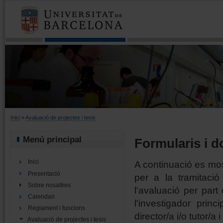
Esteu aquí
Inici
»
Avaluació de projectes i tesis
Menú principal
Formularis i 
Inici
A continuació es mo
Presentació
per a la tramitaci
Sobre nosaltres
l'avaluació per par
Calendari
l'investigador prin
Reglament i funcions
director/a i/o tutor/a 
Avaluació de projectes i tesis