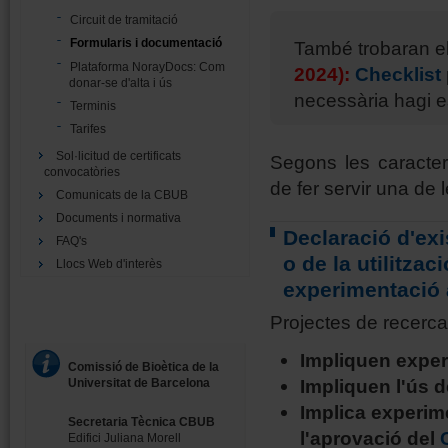
Circuit de tramitació
Formularis i documentació
També trobaran e
Plataforma NorayDocs: Com
2024):
Checklist
donar-se d'alta i ús
necessària hagi est
Terminis
Tarifes
Sol·licitud de certificats
Segons les caracterí
convocatòries
de fer servir una de
Comunicats de la CBUB
Documents i normativa
Declaració d'ex
FAQ's
o de la utilitza
Llocs Web d'interès
experimentació
Projectes de recerca
Impliquen expe
Comissió de Bioètica de la
Impliquen l'ús 
Universitat de Barcelona
Implica experim
Secretaria Tècnica CBUB
l'aprovació del
Edifici Juliana Morell