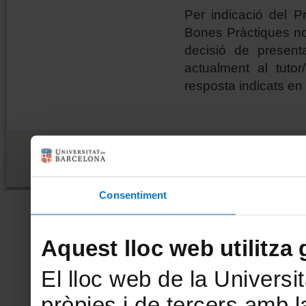
Per indicació del P
Bones Pràctiques no
decisió de presen
actualment al tutor
resposta indicats en
Universitat de Barcelona
Comissió de Bioètica
Vicerectorat de Recerca, Innov
Consentiment
Aquest lloc web utilitza 
El lloc web de la Universit
pròpies i de tercers amb la