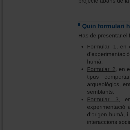
projecte abans de la
Quin formulari 
Has de presentar el f
Formulari 1
, en 
d’experimentació
humà.
Formulari 2
, en 
tipus comporta
arqueològics, ent
semblants.
Formulari 3
, e
experimentació 
d’origen humà, i
interaccions soci