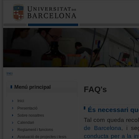
Esteu aquí
Inici
Menú principal
FAQ's
Inici
Presentació
És necessari qu
Sobre nosaltres
Tal com queda recoll
Calendari
de Barcelona
, i se
Reglament i funcions
conducta per a la in
Avaluació de projectes i tesis