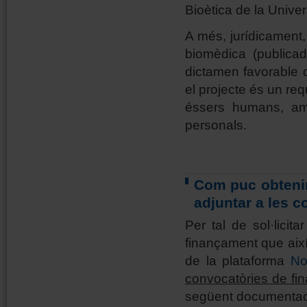
Bioètica de la Univer
A més, jurídicament
biomèdica (publica
dictamen favorable d
el projecte és un req
éssers humans, am
personals.
Com puc obtenir
adjuntar a les 
Per tal de sol·lici
finançament que així 
de la plataforma
No
convocatòries de fi
següent documentac