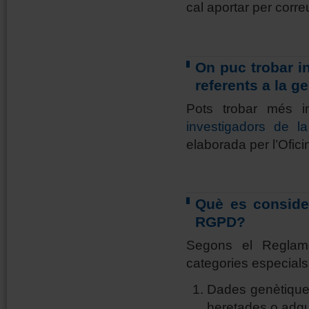
cal aportar per corre
On puc trobar i
referents a la g
Pots trobar més 
investigadors de 
elaborada per l’Ofic
Què es conside
RGPD?
Segons el Reglam
categories especials
Dades genètiques
heretades o adqu