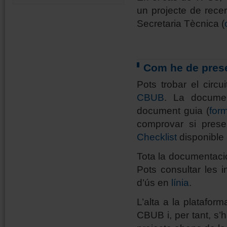
un projecte de rece
Secretaria Tècnica (
Com he de prese
Pots trobar el circu
CBUB
. La documen
document guia (
form
comprovar si prese
Checklist
disponible
Tota la documentació
Pots consultar les in
d’ús en
línia
.
L’alta a la platafo
CBUB i, per tant, s’h