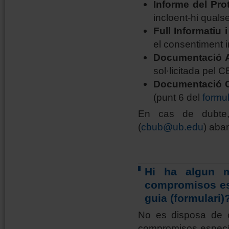
Informe del Prot
incloent-hi quals
Full Informatiu 
el consentiment i
Documentació A
sol·licitada pel 
Documentació 
(punt 6 del
formu
En cas de dubte,
(
cbub@ub.edu
) aba
Hi ha algun m
compromisos esp
guia (formulari)
No es disposa de c
compromisos específ