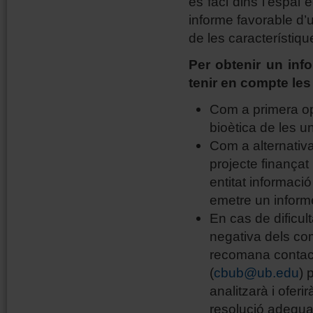
es faci dins l’espai
informe favorable d’
de les característiqu
Per obtenir un inf
tenir en compte les
Com a primera opc
bioètica de les u
Com a alternativa
projecte finançat 
entitat informaci
emetre un inform
En cas de dificul
negativa dels com
recomana contact
(
cbub@ub.edu
) 
analitzarà i oferi
resolució adequ