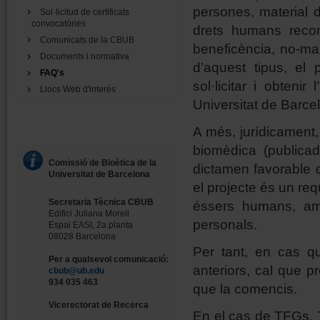
persones, material 
Sol·licitud de certificats
convocatòries
drets humans recone
Comunicats de la CBUB
beneficència, no-mal
Documents i normativa
d’aquest tipus, el 
FAQ's
sol·licitar i obteni
Llocs Web d'interès
Universitat de Barce
A més, jurídicament
biomèdica (publica
Comissió de Bioètica de la
dictamen favorable d
Universitat de Barcelona
el projecte és un req
Secretaria Tècnica CBUB
éssers humans, am
Edifici Juliana Morell
personals.
Espai EASI, 2a planta
08028 Barcelona
Per tant, en cas q
Per a qualsevol comunicació:
anteriors, cal que p
cbub@ub.edu
934 035 463
que la comencis.
Vicerectorat de Recerca
En el cas de TFGs, 