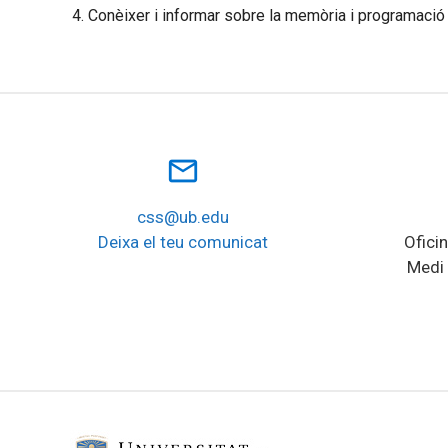
Conèixer i informar sobre la memòria i programació 
mail_outline
css@ub.edu
Deixa el teu comunicat
Oficin
Medi