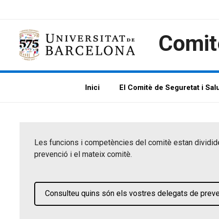
Vés
al
contingut
Comitè
Inici
El Comitè de Seguretat i Sal
Les funcions i competències del comitè estan dividid
prevenció i el mateix comitè.
Consulteu quins són els vostres delegats de prev