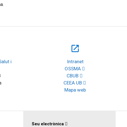
a.
open_in_new
lut i 
Intranet
OSSMA
8
CBUB
a
CEEA UB
Mapa web
Seu electrònica