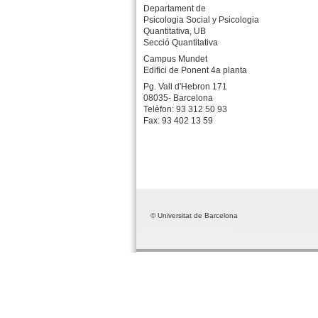
Departament de
Psicologia Social y Psicologia
Quantitativa, UB
Secció Quantitativa
Campus Mundet
Edifici de Ponent 4a planta
Pg. Vall d'Hebron 171
08035- Barcelona
Telèfon: 93 312 50 93
Fax: 93 402 13 59
© Universitat de Barcelona