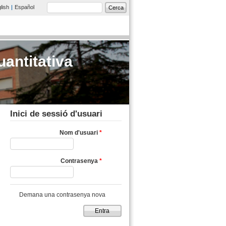
Formulari de cerca
lish
Español
Cerca
uantitativa
Inici de sessió d'usuari
Nom d'usuari
*
Contrasenya
*
Demana una contrasenya nova