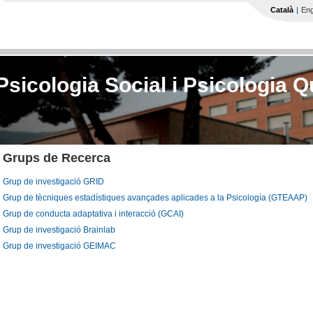
Vés al contingut
Català
Eng
sicologia Social i Psicologia Q
Grups de Recerca
Grup de investigació GRID
Grup de tècniques estadístiques avançades aplicades a la Psicología (GTEAAP)
Grup de conducta adaptativa i interacció (GCAI)
Grup de investigació Brainlab
Grup de investigació GEIMAC