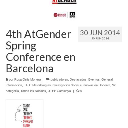
Idioma:
4th AtGender
30 JUN 2014
30 JUN 2014
Spring
Conference en
Barcelona
por
Rosa Ortiz Monera
|
publicado en:
Destacados
,
Eventos
,
General
,
Información
,
LATC Metodologías Investigación Social e Innovación Docente
,
Sin
categoría
,
Todas las Noticias
,
UTEP Catalunya
|
0