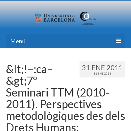
Menú
Inicio
&lt;!–:ca–
31 ENE 2011
Investigación
31 ENE 2011
&gt;7º
Formación
Seminari TTM (2010-
Transferencia
2011). Perspectives
Publicaciones
metodològiques des dels
Todas las Noticias
Drets Humans:
Contacto