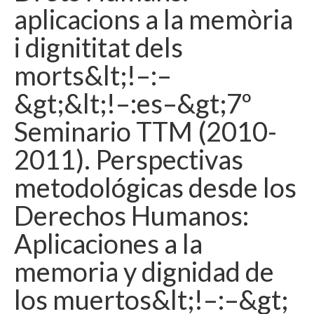
aplicacions a la memòria
Idioma:
i dignititat dels
morts&lt;!–:–
&gt;&lt;!–:es–&gt;7º
Seminario TTM (2010-
2011). Perspectivas
metodológicas desde los
Derechos Humanos:
Aplicaciones a la
memoria y dignidad de
los muertos&lt;!–:–&gt;