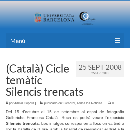
Menú
Inicio
(Català) Cicle
25 SEPT 2008
Investigación
25 SEPT 2008
temàtic
Formación
Silencis trencats
Transferencia
por
Publicaciones
Admin Copolis
|
publicado en:
General
,
Todas las Noticias
|
0
Del 15 d’octubre al 15 de setembre al espai de fotografia
Todas las Noticias
Golferichs Francesc Català- Roca es podrà veure l’exposició
Silencis trencats
. Les imatges corresponen a llocs on va tindrà
Contacto
lloc la Batalla de l’Ebre, amb la finalitat de reivindicar el dret a la