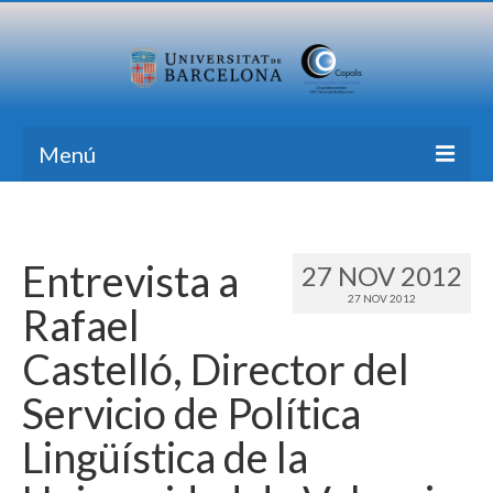
Menú
Inicio
Investigación
Entrevista a
27 NOV 2012
27 NOV 2012
Formación
Rafael
Transferencia
Castelló, Director del
Publicaciones
Servicio de Política
Todas las Noticias
Lingüística de la
Contacto