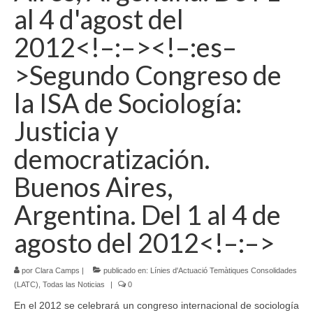
al 4 d'agost del
Idioma:
2012<!–:–><!–:es–
>Segundo Congreso de
la ISA de Sociología:
Justicia y
democratización.
Buenos Aires,
Argentina. Del 1 al 4 de
agosto del 2012<!–:–>
por
Clara Camps
|
publicado en:
Línies d'Actuació Temàtiques Consolidades
(LATC)
,
Todas las Noticias
|
0
En el 2012 se celebrará un congreso internacional de sociología