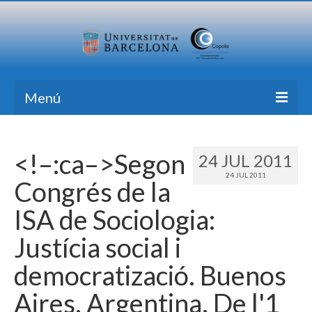
Menú
Inicio
<!–:ca–>Segon
24 JUL 2011
Investigación
24 JUL 2011
Congrés de la
Formación
ISA de Sociologia:
Transferencia
Justícia social i
Publicaciones
democratizació. Buenos
Todas las Noticias
Aires, Argentina. De l'1
Contacto