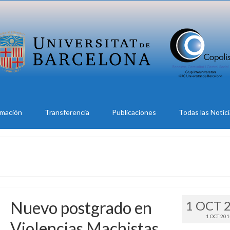
rmación
Transferencia
Publicaciones
Todas las Notic
Nuevo postgrado en
1 OCT 
1 OCT 20
Violencias Machistas