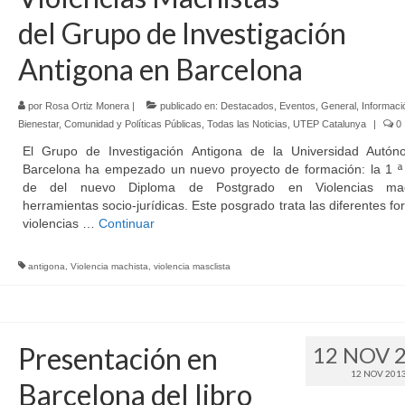
del Grupo de Investigación
Antigona en Barcelona
por
Rosa Ortiz Monera
|
publicado en:
Destacados
,
Eventos
,
General
,
Informaci
Bienestar, Comunidad y Políticas Públicas
,
Todas las Noticias
,
UTEP Catalunya
|
0
El Grupo de Investigación Antigona de la Universidad Autó
Barcelona ha empezado un nuevo proyecto de formación: la 1 ª 
de del nuevo Diploma de Postgrado en Violencias mach
herramientas socio-jurídicas. Este posgrado trata las diferentes f
violencias …
Continuar
antigona
,
Violencia machista
,
violencia masclista
Presentación en
12 NOV 
12 NOV 201
Barcelona del libro