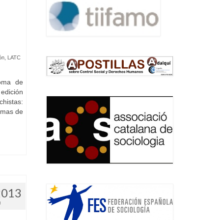
ón
,
LATC
noma de
edición
istas:
ormas de
2013
3