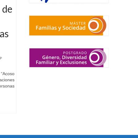
 de
las
P
o “Acoso
aciones
personas