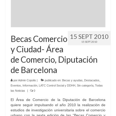
Idioma:
15 SEPT 2010
Becas Comercio
15 SEPT 2010
y Ciudad- Área
de Comercio, Diputación
de Barcelona
por
Admin Copolis
|
publicado en:
Becas y ayudas
,
Destacados
,
Eventos
,
Información
,
LATC Control Social y DDHH
,
Sin categoría
,
Todas
las Noticias
|
0
El Área de Comercio de la Diputación de Barcelona
quiere seguir impulsando el año 2010 la realización de
estudios de investigación universitaria sobre el comercio
urbano con la sexta edición de las “Becas Comercio y