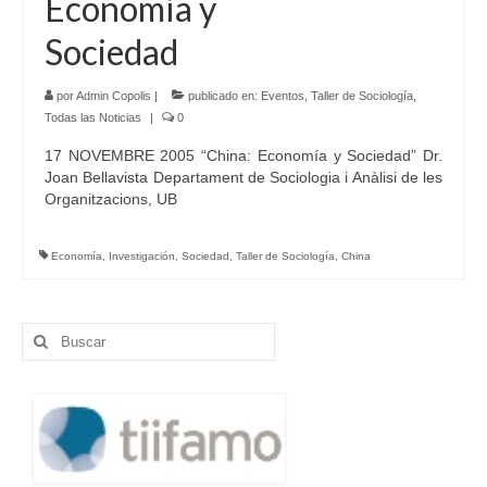
Economía y
Sociedad
por
Admin Copolis
|
publicado en:
Eventos
,
Taller de Sociología
,
Todas las Noticias
|
0
17 NOVEMBRE 2005 “China: Economía y Sociedad” Dr.
Joan Bellavista Departament de Sociologia i Anàlisi de les
Organitzacions, UB
Economía
,
Investigación
,
Sociedad
,
Taller de Sociología
,
China
Buscar
por: