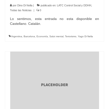
por
Dino Di Nella
|
publicado en:
LATC Control Social y DDHH
,
Todas las Noticias
|
0
Lo sentimos, esta entrada no esta disponible en
Castellano. Catalán.
Argentina
,
Barcelona
,
Economía
,
Salut mental
,
Terrorismo
,
Yago Di Nella