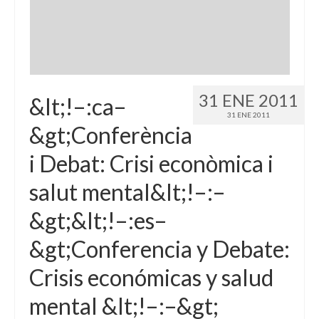
Idioma:
31 ENE 2011
&lt;!–:ca–
31 ENE 2011
&gt;Conferència
i Debat: Crisi econòmica i
salut mental&lt;!–:–
&gt;&lt;!–:es–
&gt;Conferencia y Debate:
Crisis económicas y salud
mental &lt;!–:–&gt;