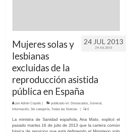
Idioma:
24 JUL 2013
Mujeres solas y
24 JUL 2013
lesbianas
excluidas de la
reproducción asistida
pública en España
por
Admin Copolis
|
publicado en:
Destacados
,
General
,
Información
,
Sin categoría
,
Todas las Noticias
|
0
La ministra de Sanidad española, Ana Mato, explicó el
pasado martes 16 de julio de 2013 que la cartera común
básica de servicios que está definiendo el Ministerio solo