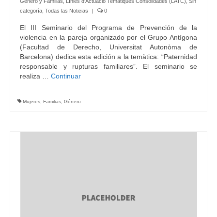
Género y Familias
,
Línies d'Actuació Temàtiques Consolidades (LATC)
,
Sin
categoría
,
Todas las Noticias
|
0
El III Seminario del Programa de Prevención de la
violencia en la pareja organizado por el Grupo Antígona
(Facultad de Derecho, Universitat Autonòma de
Barcelona) dedica esta edición a la temàtica: “Paternidad
responsable y rupturas familiares”. El seminario se
realiza …
Continuar
Mujeres
,
Familias
,
Género