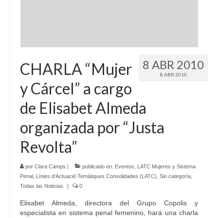
8 ABR 2010
CHARLA “Mujer
8 ABR 2010
y Cárcel” a cargo
de Elisabet Almeda
organizada por “Justa
Revolta”
por
Clara Camps
|
publicado en:
Eventos
,
LATC Mujeres y Sistema
Penal
,
Línies d'Actuació Temàtiques Consolidades (LATC)
,
Sin categoría
,
Todas las Noticias
|
0
Elisabet Almeda, directora del Grupo Copolis y
especialista en sistema penal femenino, hará una charla