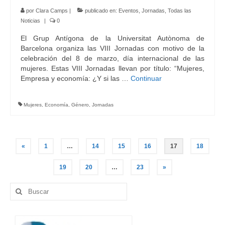
por
Clara Camps
|
publicado en:
Eventos
,
Jornadas
,
Todas las
Noticias
|
0
El Grup Antígona de la Universitat Autònoma de
Barcelona organiza las VIII Jornadas con motivo de la
celebración del 8 de marzo, día internacional de las
mujeres. Estas VIII Jornadas llevan por título: “Mujeres,
Empresa y economía: ¿Y si las …
Continuar
Mujeres
,
Economía
,
Género
,
Jornadas
Navegación
«
1
…
14
15
16
17
18
de
19
20
…
23
»
entradas
Buscar
por: