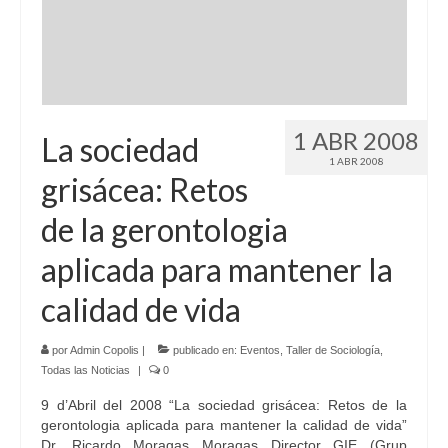
Idioma:
1 ABR 2008
La sociedad
1 ABR 2008
grisácea: Retos
de la gerontologia
aplicada para mantener la
calidad de vida
por
Admin Copolis
|
publicado en:
Eventos
,
Taller de Sociología
,
Todas las Noticias
|
0
9 d’Abril del 2008 “La sociedad grisácea: Retos de la
gerontologia aplicada para mantener la calidad de vida”
Dr. Ricardo Moragas Moragas Director GIE (Grup