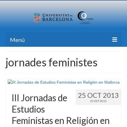
Menú
Inicio
jornades feministes
Investigación
Formación
Transferencia
25 OCT 2013
III Jornadas de
Publicaciones
25 OCT 2013
Estudios
Todas las Noticias
Feministas en Religión en
Contacto