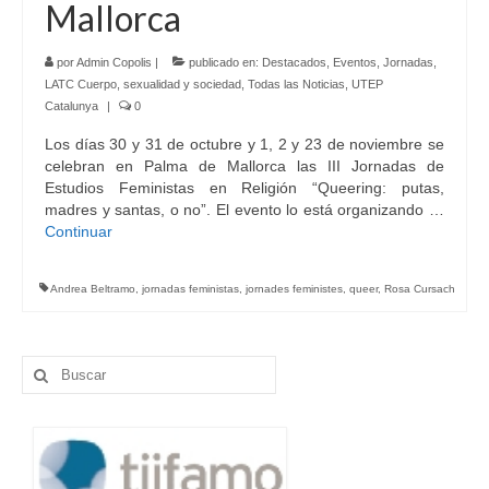
Mallorca
Idioma:
por
Admin Copolis
|
publicado en:
Destacados
,
Eventos
,
Jornadas
,
LATC Cuerpo, sexualidad y sociedad
,
Todas las Noticias
,
UTEP
Catalunya
|
0
Los días 30 y 31 de octubre y 1, 2 y 23 de noviembre se
celebran en Palma de Mallorca las III Jornadas de
Estudios Feministas en Religión “Queering: putas,
madres y santas, o no”. El evento lo está organizando …
Continuar
Andrea Beltramo
,
jornadas feministas
,
jornades feministes
,
queer
,
Rosa Cursach
Buscar
por: