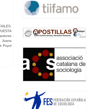
IALES.
PUESTA
utores
, Joana
as Puyol