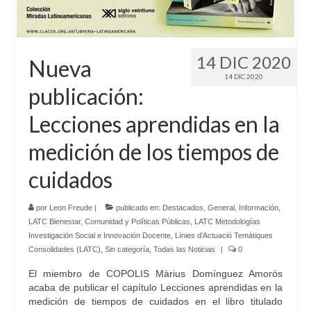
Idioma:
14 DIC 2020
Nueva
14 DIC 2020
publicación:
Lecciones aprendidas en la
medición de los tiempos de
cuidados
por
Leon Freude
|
publicado en:
Destacados
,
General
,
Información
,
LATC Bienestar, Comunidad y Políticas Públicas
,
LATC Metodologías
Investigación Social e Innovación Docente
,
Línies d'Actuació Temàtiques
Consolidades (LATC)
,
Sin categoría
,
Todas las Noticias
|
0
El miembro de COPOLIS Màrius Domínguez Amorós
acaba de publicar el capítulo Lecciones aprendidas en la
medición de tiempos de cuidados en el libro titulado