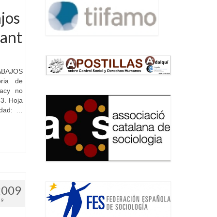
ajos
ant
BAJOS
ria de
macy no
 3. Hoja
idad: …
2009
09