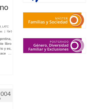
ano
H
,
LATC
as
|
0
entina,
e libro
io y es,
 Hace …
2004
4