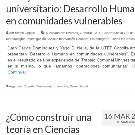
universitario: Desarrollo Hum
en comunidades vulnerables
por
Admin Copolis
|
publicado en:
Eventos
,
General
,
LATC Control Social y DDH
Metodologías Investigación Social e Innovación Docente
,
Sin categoría
,
Todas las Notici
Juan Carlos Domínguez y Yago Di Nella, de la UTEP Copolis-Arg
presentan “Desarrollo Humano en comunidades vulnerables”. Est
es el resultado de una experiencia de Trabajo Comunal Universitar
en sí mismo, lo que llamamos “operaciones comunitarias”.
Continuar
Argentina
,
Copolis
,
Formación
,
Innovación
,
Teoria Social
¿Cómo construir una
16 MAR 
16 MAR 200
teoría en Ciencias