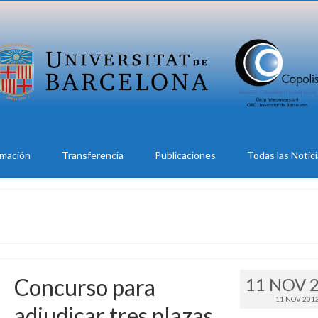
rmación
Transferencia
Publicaciones
Todas las Notic
Concurso para
11 NOV 
11 NOV 201
adjudicar tres plazas