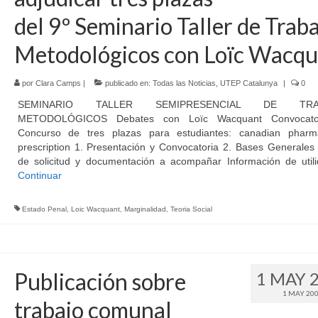
del 9º Seminario Taller de Trab
Metodológicos con Loïc Wacqu
por
Clara Camps
|
publicado en:
Todas las Noticias
,
UTEP Catalunya
|
0
SEMINARIO TALLER SEMIPRESENCIAL DE TRA
METODOLÓGICOS Debates con Loïc Wacquant Convocato
Concurso de tres plazas para estudiantes: canadian phar
prescription 1. Presentación y Convocatoria 2. Bases Generales
de solicitud y documentación a acompañar Información de util
Continuar
Estado Penal
,
Loic Wacquant
,
Marginalidad
,
Teoria Social
Publicación sobre
1 MAY 
1 MAY 20
trabajo comunal