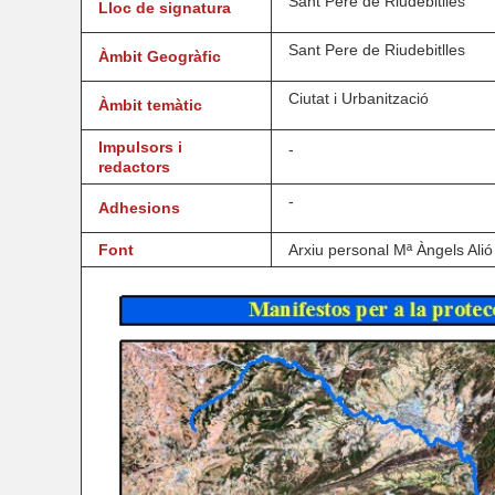
Sant Pere de Riudebitlles
Lloc de signatura
Sant Pere de Riudebitlles
Àmbit Geogràfic
Ciutat i Urbanització
Àmbit temàtic
Impulsors i
-
redactors
-
Adhesions
Font
Arxiu personal Mª Àngels Alió