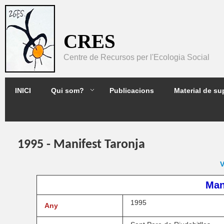
Pasar al contenido principal
CRES
Centre de Recursos per l'Ecologia Social
2GES
INICI
Qui som?
Publicacions
Material de su
1995 - Manifest Taronja
V
Man
1995
Any