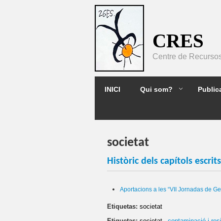
Pasar al contenido principal
CRES
Centre de Recursos 
2GES
INICI
Qui som?
Public
societat
Històric dels capítols escrit
Aportacions a les “VII Jornadas de Ge
Etiquetas:
societat
Etiquetas:
societat
contaminació i res