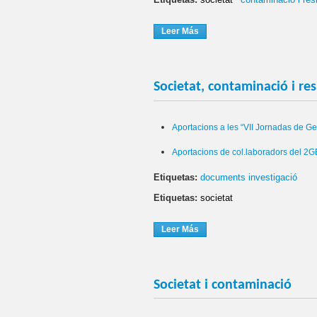
Leer Más
Sobre Històric Dels Capítols
Societat, contaminació i re
Aportacions a les “VII
Jornadas
de
Ge
Aportacions
de col.laboradors del
2G
Etiquetas:
documents investigació
Etiquetas:
societat
Leer Más
Sobre Societat, Contaminació
Societat i contaminació