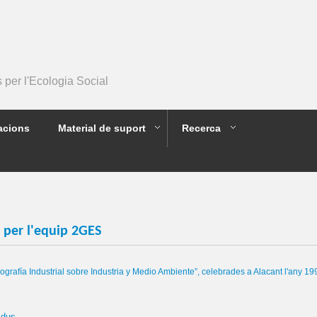
per l'Ecologia Social
acions
Material de suport
Recerca
s per l'equip 2GES
ografía Industrial sobre Industria y Medio Ambiente”, celebrades a Alacant l'any 19
idus