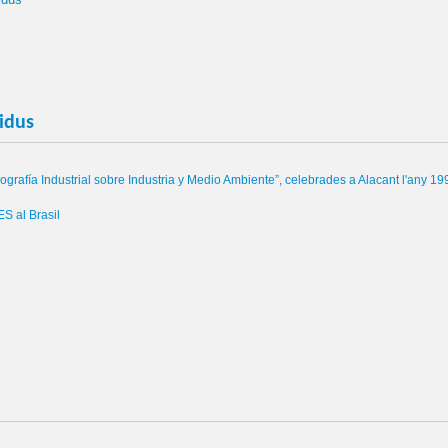
 Escrits Per L'equip 2GES
sidus
ografía
Industrial
sobre
Industria
y
Medio
Ambiente”
,
celebrades
a
Alacant
l'any
199
ES
al
Brasil
 I Residus