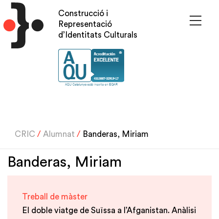
Vés
Construcció i
al
Representació
contingut
d’Identitats Culturals
CRIC
/
Alumnat
/
Banderas, Miriam
Banderas, Miriam
Treball de màster
El doble viatge de Suïssa a l’Afganistan. Anàlisi