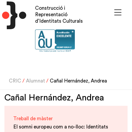
Vés
Construcció i
al
Representació
contingut
d’Identitats Culturals
CRIC
/
Alumnat
/
Cañal Hernández, Andrea
Cañal Hernández, Andrea
Treball de màster
El somni europeu com a no-lloc: Identitats