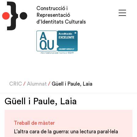
Vés
Construcció i
al
Representació
contingut
d’Identitats Culturals
CRIC
/
Alumnat
/
Güell i Paule, Laia
Güell i Paule, Laia
Treball de màster
L’altra cara de la guerra: una lectura paral·lela