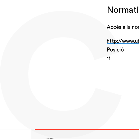
Normati
Accés a la no
http://www.u
Posició
11