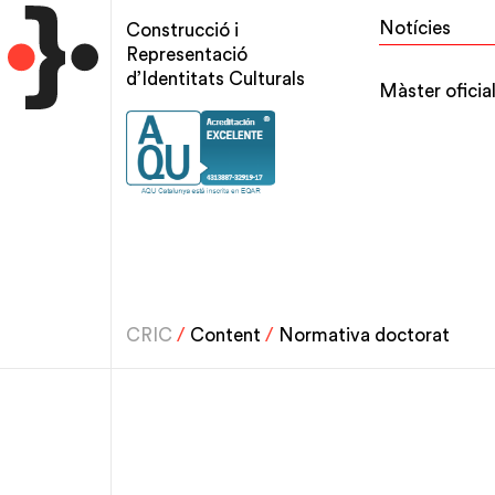
Vés
Top
Notícies
Construcció i
al
menu
Representació
contingut
d’Identitats Culturals
Main
Màster oficia
navigation
CRIC
/
Content
/
Normativa doctorat