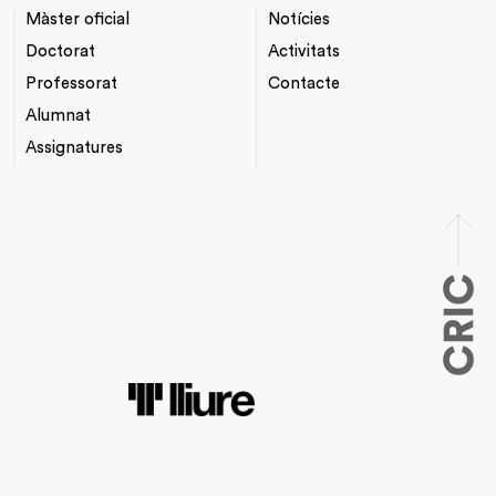
Màster oficial
Notícies
NAVEGACIÓ
*TOP
PRINCIPAL
MENU
Doctorat
Activitats
Professorat
Contacte
Alumnat
Assignatures