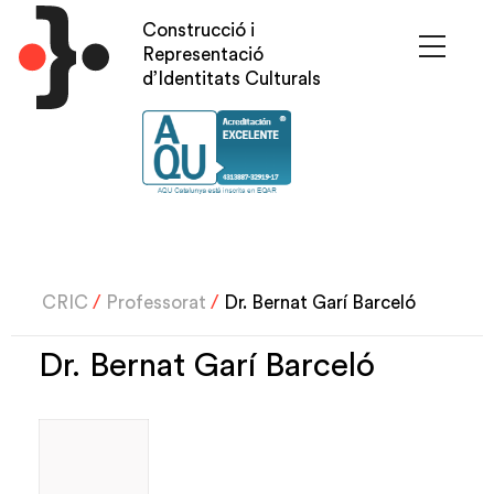
Vés
Construcció i
al
Representació
contingut
d’Identitats Culturals
CRIC
/
Professorat
/
Dr. Bernat Garí Barceló
Dr. Bernat Garí Barceló